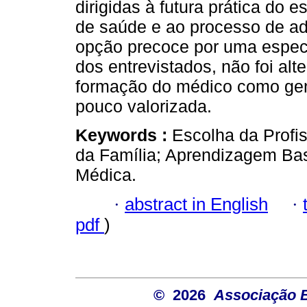
dirigidas à futura prática do 
de saúde e ao processo de ado
opção precoce por uma especi
dos entrevistados, não foi alt
formação do médico como gene
pouco valorizada.
Keywords :
Escolha da Profi
da Família; Aprendizagem B
Médica.
·
abstract in English
·
pdf
)
© 2026
Associação B