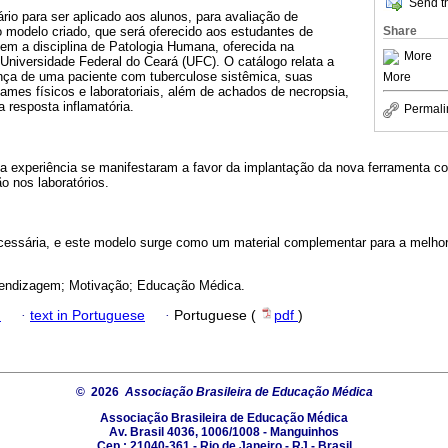
Send th
rio para ser aplicado aos alunos, para avaliação de
Share
o modelo criado, que será oferecido aos estudantes de
em a disciplina de Patologia Humana, oferecida na
More
Universidade Federal do Ceará (UFC). O catálogo relata a
ença de uma paciente com tuberculose sistêmica, suas
More
ames físicos e laboratoriais, além de achados de necropsia,
 resposta inflamatória.
Permali
a experiência se manifestaram a favor da implantação da nova ferramenta co
o nos laboratórios.
cessária, e este modelo surge como um material complementar para a melhor
rendizagem; Motivação; Educação Médica.
h
·
text in Portuguese
·
Portuguese (
pdf
)
© 2026
Associação Brasileira de Educação Médica
Associação Brasileira de Educação Médica
Av. Brasil 4036, 1006/1008 - Manguinhos
Cep.: 21040-361 - Rio de Janeiro - RJ - Brasil