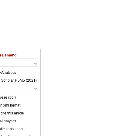
on Demand
 Analytics
 Scholar H5M5 (
2021
)
uese (pdf)
 in xml format
cite this article
 Analytics
ic translation