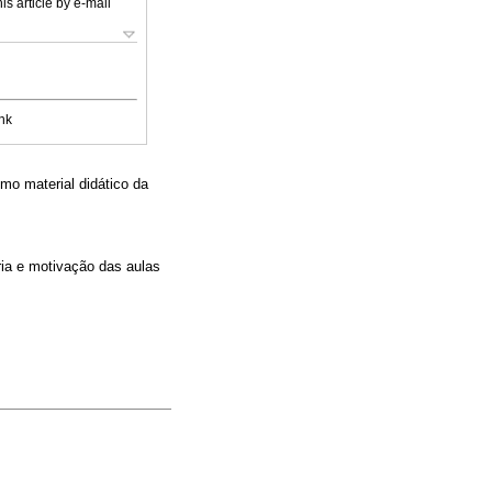
is article by e-mail
nk
mo material didático da
ia e motivação das aulas