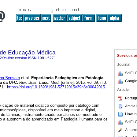
a de Educação Médica
Services 
2
On-line version
ISSN
1981-5271
Journal
SciELO
na Sensato
et al.
Experiência Pedagógica em Patologia
Google
a da UFC.
Rev. Bras. Educ. Med.
[online]. 2015, vol.39, n.3,
271.
https://doi.org/10.1590/1981-52712015v39n3e00042015
.
Article
Portug
plicação de material didático composto por catálogo com
Article
icroscópicas, disponível em meio impresso e digital,
How to 
e lâminas, instrumento criado por alunos do mestrado e
ando a autonomia do aprendizado em Patologia Humana para os
SciELO
Automat