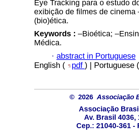
Eye Tracking para o estudo do
exibição de filmes de cinema
(bio)ética.
Keywords :
–Bioética; –Ensi
Médica.
·
abstract in Portuguese
English (
pdf
) | Portuguese 
© 2026
Associação B
Associação Brasi
Av. Brasil 4036
Cep.: 21040-361 - R