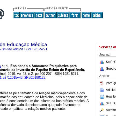
a de Educação Médica
Services 
2
On-line version
ISSN
1981-5271
Journal
SciELO
s
et al.
Ensinando a Anamnese Psiquiátrica para
Google
través da Inversão de Papéis: Relato de Experiência.
ine]. 2019, vol.43, n.2, pp.200-207. ISSN 1981-5271.
Article
1981-52712015v43n2RB20180123
.
Portug
Article
teresse pela temática da relação médico-paciente e dos
How to 
ormação dos estudantes de Medicina, pois a capacidade de
ntes é considerada um dos pilares da boa prática médica. A
SciELO
técnica derivada do psicodrama que pode favorecer o
dade empática na relação médico-paciente.
Automat