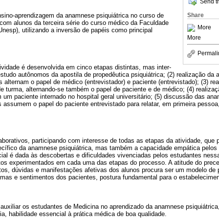
Send th
Share
ensino-aprendizagem da anamnese psiquiátrica no curso de
 com alunos da terceira série do curso médico da Faculdade
More
nesp), utilizando a inversão de papéis como principal
More
Permali
tividade é desenvolvida em cinco etapas distintas, mas inter-
e estudo autônomos da apostila de propedêutica psiquiátrica; (2) realização d
 alternam o papel de médico (entrevistador) e paciente (entrevistado); (3) 
 turma, alternando-se também o papel de paciente e de médico; (4) realiza
um paciente internado no hospital geral universitário; (5) discussão das an
s assumem o papel do paciente entrevistado para relatar, em primeira pessoa
borativos, participando com interesse de todas as etapas da atividade, que 
cífico da anamnese psiquiátrica, mas também a capacidade empática pelos 
al é dada às descobertas e dificuldades vivenciadas pelos estudantes nessa
s experimentados em cada uma das etapas do processo. A atitude do precep
atos, dúvidas e manifestações afetivas dos alunos procura ser um modelo de 
mas e sentimentos dos pacientes, postura fundamental para o estabeleciment
 auxiliar os estudantes de Medicina no aprendizado da anamnese psiquiátric
, habilidade essencial à prática médica de boa qualidade.