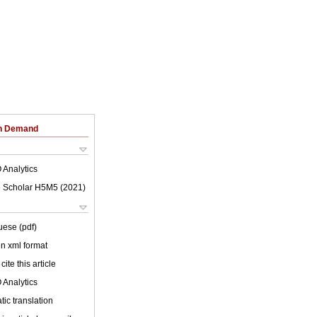
on Demand
 Analytics
 Scholar H5M5 (
2021
)
uese (pdf)
 in xml format
cite this article
 Analytics
ic translation