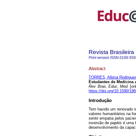
Revista Brasileir
Print version
ISSN
0100-550
Abstract
TORRES, Albina Rodrigue
Estudantes de Medicina a
Rev. Bras. Educ. Med.
[onl
https://doi.org/10.1590/
Introdução
Tem havido um renovado in
valores humanitários na f
sentir empatia pelos pacie
inversão de papéis é uma 
desenvolvimento da capaci