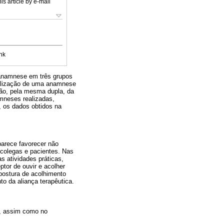
is article by e-mail
nk
a anamnese em três grupos
realização de uma anamnese
ção, pela mesma dupla, da
amneses realizadas,
, os dados obtidos na
parece favorecer não
colegas e pacientes. Nas
s atividades práticas,
tor de ouvir e acolher
postura de acolhimento
o da aliança terapêutica.
a, assim como no