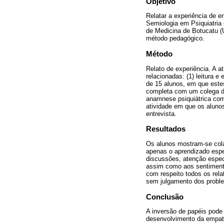
Objetivo
Relatar a experiência de 
Semiologia em Psiquiatria
de Medicina de Botucatu (U
método pedagógico.
Método
Relato de experiência. A a
relacionadas: (1) leitura 
de 15 alunos, em que estes
completa com um colega de
anamnese psiquiátrica com 
atividade em que os aluno
entrevista.
Resultados
Os alunos mostram-se cola
apenas o aprendizado espe
discussões, atenção especi
assim como aos sentimento
com respeito todos os rel
sem julgamento dos proble
Conclusão
A inversão de papéis pode
desenvolvimento da empatia