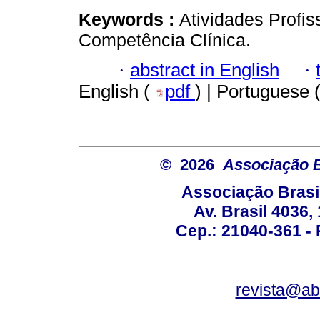
Keywords :
Atividades Profi
Competência Clínica.
·
abstract in English
·
English (
pdf
) | Portuguese 
© 2026
Associação B
Associação Brasi
Av. Brasil 4036
Cep.: 21040-361 - R
revista@a