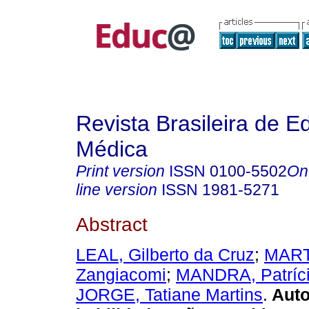
Revista Brasileira de 
Médica
Print version
ISSN
0100-5502
On
line version
ISSN
1981-5271
Abstract
LEAL, Gilberto da Cruz
;
MART
Zangiacomi
;
MANDRA, Patríci
JORGE, Tatiane Martins
.
Auto