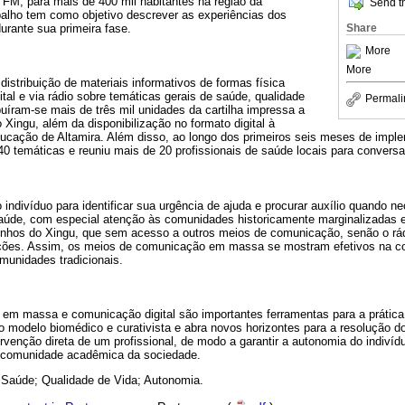
 FM, para mais de 400 mil habitantes na região da
Send th
alho tem como objetivo descrever as experiências dos
Share
durante sua primeira fase.
More
More
distribuição de materiais informativos de formas física
gital e via rádio sobre temáticas gerais de saúde, qualidade
Permali
ibuíram-se mais de três mil unidades da cartilha impressa a
 Xingu, além da disponibilização no formato digital à
ducação de Altamira. Além disso, ao longo dos primeiros seis meses de imple
40 temáticas e reuniu mais de 20 profissionais de saúde locais para conversa
 indivíduo para identificar sua urgência de ajuda e procurar auxílio quando 
saúde, com especial atenção às comunidades historicamente marginalizadas e
rinhos do Xingu, que sem acesso a outros meios de comunicação, senão o rádi
ções. Assim, os meios de comunicação em massa se mostram efetivos na c
omunidades tradicionais.
m massa e comunicação digital são importantes ferramentas para a prática
o modelo biomédico e curativista e abra novos horizontes para a resolução 
venção direta de um profissional, de modo a garantir a autonomia do indiví
a comunidade acadêmica da sociedade.
Saúde; Qualidade de Vida; Autonomia.