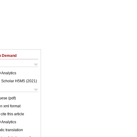
on Demand
 Analytics
 Scholar H5M5 (
2021
)
uese (pdf)
 in xml format
cite this article
 Analytics
ic translation