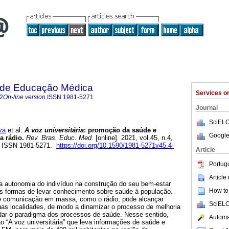
a de Educação Médica
Services 
2
On-line version
ISSN
1981-5271
Journal
SciELO
va
et al.
A voz universitária
: promoção da saúde e
Google
a rádio.
Rev. Bras. Educ. Med.
[online]. 2021, vol.45, n.4,
. ISSN 1981-5271.
https://doi.org/10.1590/1981-5271v45.4-
Article
Portug
Article
 a autonomia do indivíduo na construção do seu bem-estar
How to 
s formas de levar conhecimento sobre saúde à população.
e comunicação em massa, como o rádio, pode alcançar
SciELO
uas localidades, de modo a dinamizar o processo de melhoria
dar o paradigma dos processos de saúde. Nesse sentido,
Automat
o “A voz universitária” que leva informações de saúde e