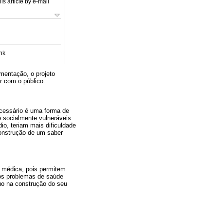
is article by e-mail
nk
mentação, o projeto
r com o público.
necessário é uma forma de
 socialmente vulneráveis
o, teriam mais dificuldade
onstrução de um saber
 médica, pois permitem
dos problemas de saúde
duo na construção do seu