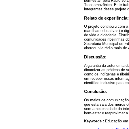
bem-estar, pela Rádio 93.1
Transamazônica. Este trab
integrantes desse projeto 
Relato de experiência:
O projeto contribuiu com a 
(cartilhas educativas) e di
de vida e cidadania. Distr
comunidades ribeirinhas do
Secretaria Municipal de E
abordou via rádio mais de 
Discussão:
A garantia da autonomia do
dinamizar as práticas de 
como os indígenas e ribei
em receber essas informa
científico inclusivo para c
Conclusão:
Os meios de comunicação e
que esta saia dos muros d
sem a necessidade da inter
bem-estar e reaproximar 
Keywords :
Educação em 