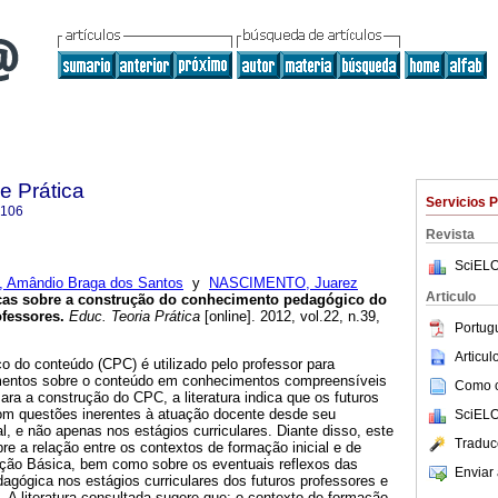
e Prática
Servicios 
8106
Revista
SciELO
 Amândio Braga dos Santos
y
NASCIMENTO, Juarez
Articulo
cas sobre a construção do conhecimento pedagógico do
fessores.
Educ. Teoria Prática
[online]. 2012, vol.22, n.39,
Portug
.
Articu
 do conteúdo (CPC) é utilizado pelo professor para
mentos sobre o conteúdo em conhecimentos compreensíveis
Como ci
ara a construção do CPC, a literatura indica que os futuros
om questões inerentes à atuação docente desde seu
SciELO
al, e não apenas nos estágios curriculares. Diante disso, este
Traduc
obre a relação entre os contextos de formação inicial e de
ção Básica, bem como sobre os eventuais reflexos das
Enviar 
dagógica nos estágios curriculares dos futuros professores e
 A literatura consultada sugere que: o contexto de formação