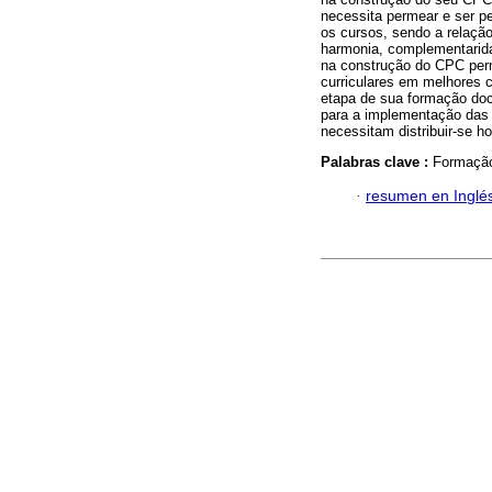
necessita permear e ser p
os cursos, sendo a relação
harmonia, complementarida
na construção do CPC perm
curriculares em melhores 
etapa de sua formação doc
para a implementação das 
necessitam distribuir-se h
Palabras clave :
Formação
·
resumen en Inglé