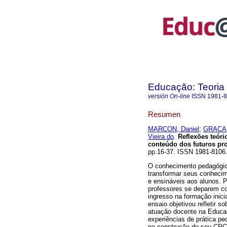
Educação: Teoria 
versión On-line
ISSN
1981-
Resumen
MARCON, Daniel
;
GRACA,
Vieira do
.
Reflexões teóri
conteúdo dos futuros pro
pp.16-37. ISSN 1981-8106
O conhecimento pedagógico
transformar seus conheci
e ensináveis aos alunos. P
professores se deparem c
ingresso na formação inici
ensaio objetivou refletir s
atuação docente na Educa
experiências de prática pe
na construção do seu CPC.