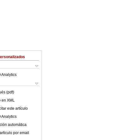
Personalizados
 Analytics
ués (pdf)
lo en XML
tar este artículo
 Analytics
ción automática
articulo por email