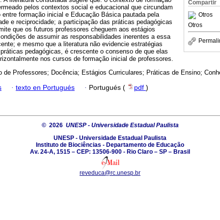
Compartir
ermeado pelos contextos social e educacional que circundam
 entre formação inicial e Educação Básica pautada pela
Otros
de e reciprocidade; a participação das práticas pedagógicas
Otros
ite que os futuros professores cheguem aos estágios
condições de assumir as responsabilidades inerentes a essa
Permali
ente; e mesmo que a literatura não evidencie estratégias
práticas pedagógicas, é crescente o consenso de que elas
orizontalmente nos cursos de formação inicial de professores.
 de Professores; Docência; Estágios Curriculares; Práticas de Ensino; Con
s
·
texto en Portugués
·
Portugués (
pdf
)
© 2026
UNESP - Universidade Estadual Paulista
UNESP - Universidade Estadual Paulista
Instituto de Biociências - Departamento de Educação
Av. 24-A, 1515 – CEP: 13506-900 - Rio Claro – SP – Brasil
reveduca@rc.unesp.br