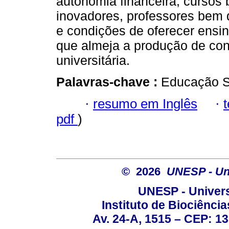
autonomia financeira, cursos 
inovadores, professores bem q
e condições de oferecer ensi
que almeja a produção de co
universitária.
Palavras-chave :
Educação S
·
resumo em Inglês
·
pdf
)
© 2026
UNESP - Uni
UNESP - Univers
Instituto de Biociênc
Av. 24-A, 1515 – CEP: 13