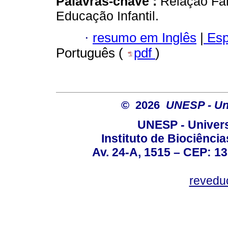
Palavras-chave :
Relação Fam
Educação Infantil.
·
resumo em Inglês
|
Esp
Português (
pdf
)
© 2026
UNESP - Uni
UNESP - Univers
Instituto de Biociênc
Av. 24-A, 1515 – CEP: 13
revedu