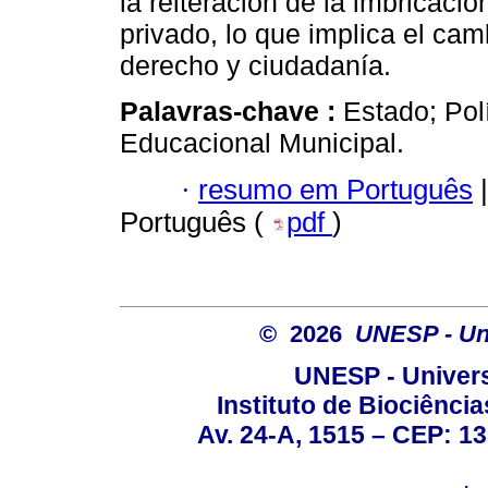
la reiteración de la imbricaci
privado, lo que implica el cam
derecho y ciudadanía.
Palavras-chave :
Estado; Pol
Educacional Municipal.
·
resumo em Português
|
Português (
pdf
)
© 2026
UNESP - Uni
UNESP - Univers
Instituto de Biociênc
Av. 24-A, 1515 – CEP: 13