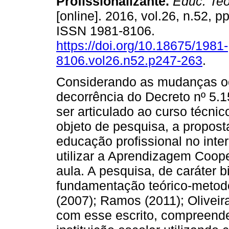
Profissionalizante.
Educ. Teor
[online]. 2016, vol.26, n.52, p
ISSN 1981-8106.
https://doi.org/10.18675/1981-
8106.vol26.n52.p247-263
.
Considerando as mudanças oc
decorrência do Decreto nº 5.
ser articulado ao curso técni
objeto de pesquisa, a propost
educação profissional no inter
utilizar a Aprendizagem Coop
aula. A pesquisa, de caráter b
fundamentação teórico-metod
(2007); Ramos (2011); Oliveir
com esse escrito, compreender