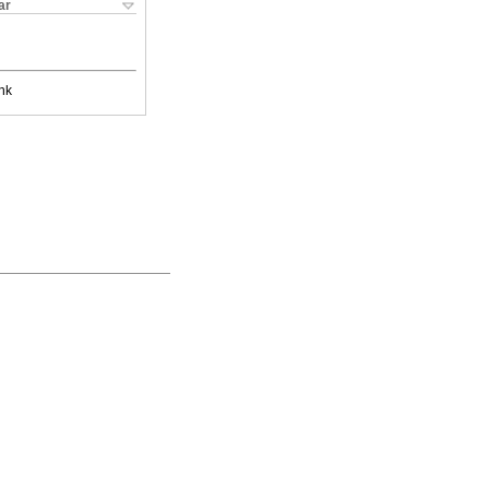
ar
nk