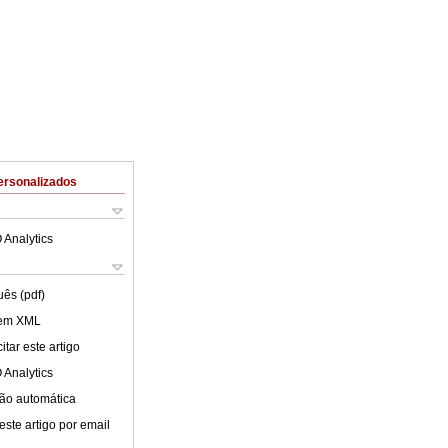
ersonalizados
 Analytics
uês (pdf)
 em XML
tar este artigo
 Analytics
ão automática
este artigo por email