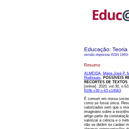
Educação: Teoria 
versão impressa
ISSN
1993
Resumo
ALMEIDA, Maria José P. M
Rodrigues
.
POSSÍVEIS R
RECORTES DE TEXTOS D
[online]. 2020, vol.30, n.
8106.v30.n.63.s14563
.
É comum em nossa sociedad
como se fosse única. Resu
valorizados sem que o mo
imaginário sobre a existên
artigo parte da constataç
valorizar a ciência e o mé
não se detêm no caráter mu
algumas representações de 