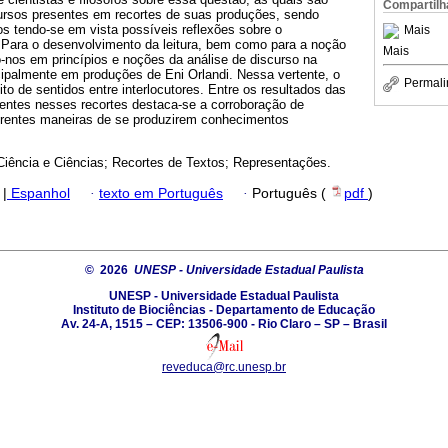
Compartilh
scursos presentes em recortes de suas produções, sendo
s tendo-se em vista possíveis reflexões sobre o
Mais
Para o desenvolvimento da leitura, bem como para a noção
Mais
-nos em princípios e noções da análise de discurso na
cipalmente em produções de Eni Orlandi. Nessa vertente, o
Permali
to de sentidos entre interlocutores. Entre os resultados das
sentes nesses recortes destaca-se a corroboração de
erentes maneiras de se produzirem conhecimentos
 Ciência e Ciências; Recortes de Textos; Representações.
|
Espanhol
·
texto em Português
·
Português (
pdf
)
© 2026
UNESP - Universidade Estadual Paulista
UNESP - Universidade Estadual Paulista
Instituto de Biociências - Departamento de Educação
Av. 24-A, 1515 – CEP: 13506-900 - Rio Claro – SP – Brasil
reveduca@rc.unesp.br