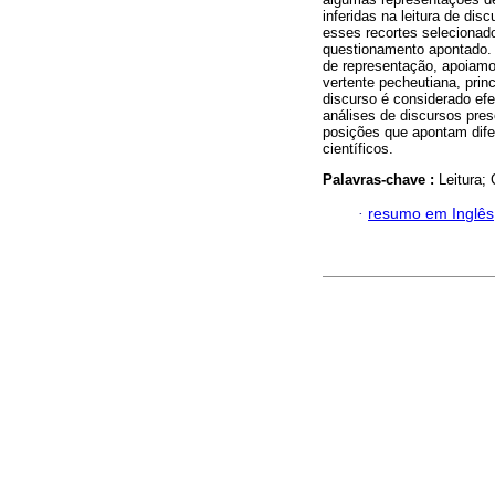
inferidas na leitura de di
esses recortes selecionado
questionamento apontado. 
de representação, apoiamo
vertente pecheutiana, prin
discurso é considerado efei
análises de discursos pre
posições que apontam dif
científicos.
Palavras-chave :
Leitura;
·
resumo em Inglês