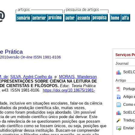
e Prática
Serviços P
-2010
versão On-line
ISSN
1981-8106
Journal
SciELO
. de
;
SILVA, André Coelho da
e
MORAIS, Wanderson
Artigo
EPRESENTAÇÕES SOBRE CIÊNCIA NA LEITURA DE
E CIENTISTAS E FILÓSOFOS.
Educ. Teoria Prática
Portug
63, e43. ISSN 1981-8106.
https://doi.org/10.18675/1981-
Artigo
e, inclusive em situações escolares, falar-se da ciência
Como ci
ltados da produção científica são, muitas vezes,
do como foram produzidos seja abordado. Um possível
SciELO
cia de um método científico único pode daí derivar. Este
Traduç
ão da relevância de se questionarem posições que possam
todo científico como se fossem únicos, ou seja, posições que
Enviar 
ltidisciplinar dessa instituição. Buscam-se compreender
cientistas e filósofos sobre essa questão, as quais são