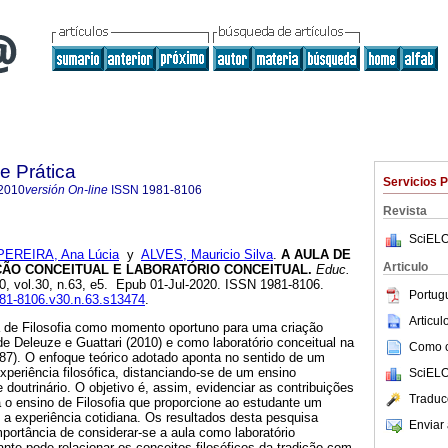
e Prática
Servicios 
2010
versión On-line
ISSN
1981-8106
Revista
SciELO
PEREIRA, Ana Lúcia
y
ALVES, Mauricio Silva
.
A AULA DE
Articulo
ÇÃO CONCEITUAL E LABORATÓRIO CONCEITUAL.
Educ.
20, vol.30, n.63, e5. Epub 01-Jul-2020. ISSN 1981-8106.
Portug
1981-8106.v30.n.63.s13474
.
Articu
la de Filosofia como momento oportuno para uma criação
de Deleuze e Guattari (2010) e como laboratório conceitual na
Como ci
987). O enfoque teórico adotado aponta no sentido de um
xperiência filosófica, distanciando-se de um ensino
SciELO
doutrinário. O objetivo é, assim, evidenciar as contribuições
Traduc
a o ensino de Filosofia que proporcione ao estudante um
m a experiência cotidiana. Os resultados desta pesquisa
Enviar 
mportância de considerar-se a aula como laboratório
nte pode relacionar os conceitos filosóficos da tradição com