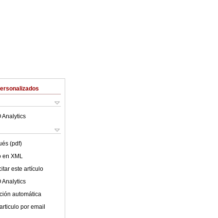
Personalizados
 Analytics
ués (pdf)
lo en XML
tar este artículo
 Analytics
ción automática
articulo por email