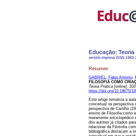
Educação: Teoria 
versión impresa
ISSN
1993-
Resumen
GABRIEL, Fábio Antonio
;
FILOSOFIA COMO CRIA
Teoria Prática
[online]. 20
https://doi.org/10.18675/
Este artigo tematiza a au
conceitual na perspectiva 
perspectiva de Carrilho (1
ensino de Filosofia como e
meramente enciclopédico e 
dos autores já citados par
relacionar da Filosofia co
bibliográfica destacam a i
conceitual em que o estuda