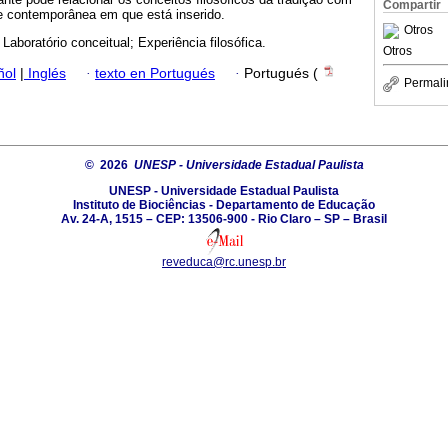
Compartir
e contemporânea em que está inserido.
Otros
; Laboratório conceitual; Experiência filosófica.
Otros
ñol
|
Inglés
·
texto en Portugués
·
Portugués (
Permali
© 2026
UNESP - Universidade Estadual Paulista
UNESP - Universidade Estadual Paulista
Instituto de Biociências - Departamento de Educação
Av. 24-A, 1515 – CEP: 13506-900 - Rio Claro – SP – Brasil
reveduca@rc.unesp.br