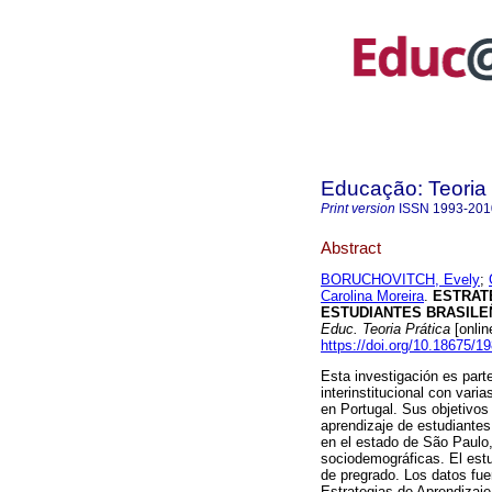
Educação: Teoria 
Print version
ISSN
1993-201
Abstract
BORUCHOVITCH, Evely
;
Carolina Moreira
.
ESTRATE
ESTUDIANTES BRASILE
Educ. Teoria Prática
[onlin
https://doi.org/10.18675/
Esta investigación es part
interinstitucional con vari
en Portugal. Sus objetivos 
aprendizaje de estudiantes 
en el estado de São Paulo,
sociodemográficas. El estu
de pregrado. Los datos fue
Estrategias de Aprendizaje