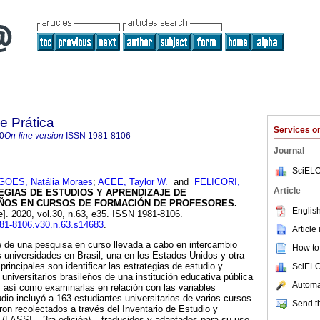
e Prática
Services 
0
On-line version
ISSN
1981-8106
Journal
SciELO
GOES, Natália Moraes
;
ACEE, Taylor W.
and
FELICORI,
Article
GIAS DE ESTUDIOS Y APRENDIZAJE DE
ÑOS EN CURSOS DE FORMACIÓN DE PROFESORES.
English
e]. 2020, vol.30, n.63, e35. ISSN 1981-8106.
1981-8106.v30.n.63.s14683
.
Article
e de una pesquisa en curso llevada a cabo en intercambio
How to 
as universidades en Brasil, una en los Estados Unidos y otra
principales son identificar las estrategias de estudio y
SciELO
universitarios brasileños de una institución educativa pública
Automat
 así como examinarlas en relación con las variables
dio incluyó a 163 estudiantes universitarios de varios cursos
Send th
ron recolectados a través del Inventario de Estudio y
 (LASSI – 3ra edición) – traducidos y adaptados para su uso