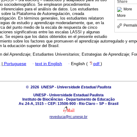
Share
ario sociodemográfico. Se emplearon procedimientos
 inferenciales para el análisis de datos. Los estudiantes
More
 sobre la Plataforma de Autorregulación, creada
More
stigación. En términos generales, los estudiantes relataron
tegias de estudio y aprendizaje moderadamente, que, en la
Permali
rca del punto medio de la escala de respuesta de cinco
aciones significativas entre las escalas LASSI y algunas
s. Se espera que los datos obtenidos en el presente estudio
miento sobre los factores que promueven el aprendizaje autorregulado y emp
 la educación superior del Brasil.
n del Aprendizaje; Estudiantes Universitarios; Estrategias de Aprendizaje; F
h
|
Portuguese
·
text in English
·
English (
pdf
)
© 2026
UNESP - Universidade Estadual Paulista
UNESP - Universidade Estadual Paulista
Instituto de Biociências - Departamento de Educação
Av. 24-A, 1515 – CEP: 13506-900 - Rio Claro – SP – Brasil
reveduca@rc.unesp.br