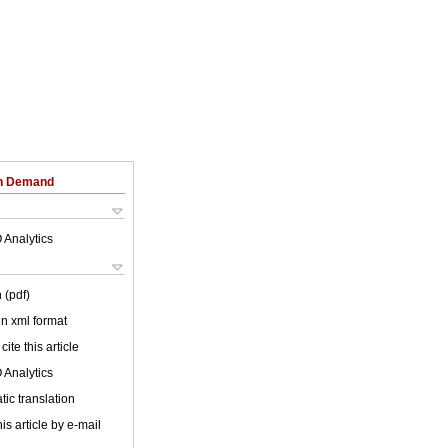
on Demand
 Analytics
 (pdf)
 in xml format
cite this article
 Analytics
ic translation
is article by e-mail