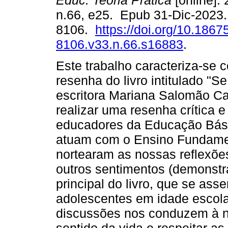
Educ. Teoria Prática
[online]. 
n.66, e25. Epub 31-Dic-2023
8106.
https://doi.org/10.1867
8106.v33.n.66.s16883
.
Este trabalho caracteriza-se
resenha do livro intitulado "
escritora Mariana Salomão Car
realizar uma resenha crítica e
educadores da Educação Bási
atuam com o Ensino Fundamen
nortearam as nossas reflexõe
outros sentimentos (demonst
principal do livro, que se ass
adolescentes em idade escol
discussões nos conduzem à n