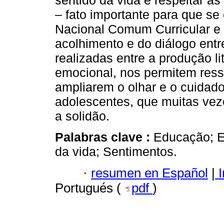
sentido da vida e respeitar a
– fato importante para que s
Nacional Comum Curricular e 
acolhimento e do diálogo ent
realizadas entre a produção l
emocional, nos permitem ress
ampliarem o olhar e o cuidad
adolescentes, que muitas ve
a solidão.
Palabras clave :
Educação; E
da vida; Sentimentos.
·
resumen en Español
|
I
Portugués (
pdf
)