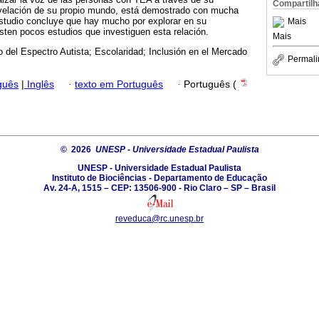
Compartilh
revelación de su propio mundo, está demostrado con mucha
studio concluye que hay mucho por explorar en su
Mais
ten pocos estudios que investiguen esta relación.
Mais
o del Espectro Autista; Escolaridad; Inclusión en el Mercado
Permali
guês
|
Inglês
·
texto em Português
·
Português (
© 2026
UNESP - Universidade Estadual Paulista
UNESP - Universidade Estadual Paulista
Instituto de Biociências - Departamento de Educação
Av. 24-A, 1515 – CEP: 13506-900 - Rio Claro – SP – Brasil
reveduca@rc.unesp.br