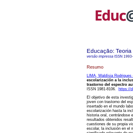
Educação: Teoria 
versão impressa
ISSN
1993
Resumo
LIMA, Waldísia Rodrigues
escolarización a la inclu
trastorno del espectro aut
ISSN 1981-8106.
https://
El objetivo de esta investi
joven con trastorno del es
insertado en el mundo labor
escolarización hasta la in
historia oral, centrándose e
resultados obtenidos resal
cuestiones de su propia vi
escolar, la inclusión en el
significado relevante de r