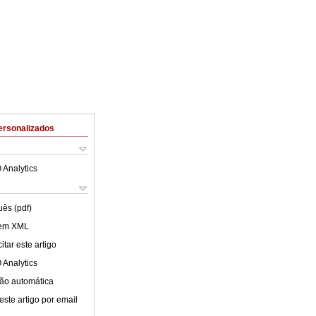
ersonalizados
 Analytics
uês (pdf)
 em XML
tar este artigo
 Analytics
ão automática
este artigo por email