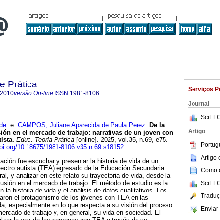
e Prática
Serviços P
-2010
versão On-line
ISSN
1981-8106
Journal
SciELO
 de
e
CAMPOS, Juliane Aparecida de Paula Perez
.
De la
Artigo
sión en el mercado de trabajo: narrativas de un joven con
ista.
Educ. Teoria Prática
[online]. 2025, vol.35, n.69, e75.
Portug
doi.org/10.18675/1981-8106.v35.n.69.s18152
.
Artigo
gación fue escuchar y presentar la historia de vida de un
pectro autista (TEA) egresado de la Educación Secundaria,
Como ci
al, y analizar en este relato su trayectoria de vida, desde la
clusión en el mercado de trabajo. El método de estudio es la
SciELO
n la historia de vida y el análisis de datos cualitativos. Los
Traduç
taron el protagonismo de los jóvenes con TEA en las
da, especialmente en lo que respecta a su visión del proceso
Enviar 
 mercado de trabajo y, en general, su vida en sociedad. El
ealzar la voz de las personas con TEA a través de su