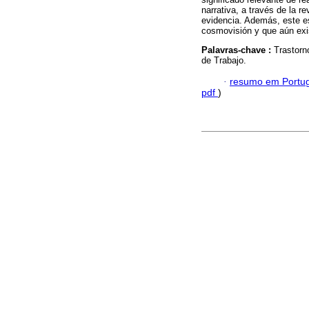
narrativa, a través de la 
evidencia. Además, este e
cosmovisión y que aún exis
Palavras-chave :
Trastorn
de Trabajo.
·
resumo em Portu
pdf
)