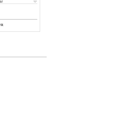
ar
nk