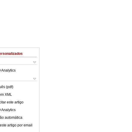
ersonalizados
 Analytics
uês (pdf)
 em XML
tar este artigo
 Analytics
ão automática
este artigo por email