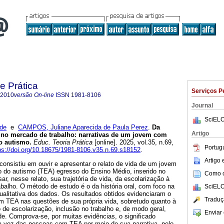
e Prática
Serviços P
-2010
versão On-line
ISSN
1981-8106
Journal
SciELO
 de
e
CAMPOS, Juliane Aparecida de Paula Perez
.
Da
Artigo
o no mercado de trabalho: narrativas de um jovem com
o autismo.
Educ. Teoria Prática
[online]. 2025, vol.35, n.69,
Portug
ps://doi.org/10.18675/1981-8106.v35.n.69.s18152
.
Artigo
consistiu em ouvir e apresentar o relato de vida de um jovem
o do autismo (TEA) egresso do Ensino Médio, inserido no
Como ci
ar, nesse relato, sua trajetória de vida, da escolarização à
balho. O método de estudo é o da história oral, com foco na
SciELO
 qualitativa dos dados. Os resultados obtidos evidenciaram o
Traduç
 TEA nas questões de sua própria vida, sobretudo quanto à
de escolarização, inclusão no trabalho e, de modo geral,
Enviar 
e. Comprova-se, por muitas evidências, o significado
 a voz das pessoas com TEA por meio de sua narrativa, pelo