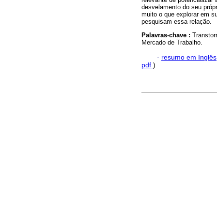
desvelamento do seu própr
muito o que explorar em s
pesquisam essa relação.
Palavras-chave :
Transtor
Mercado de Trabalho.
·
resumo em Inglês
pdf
)