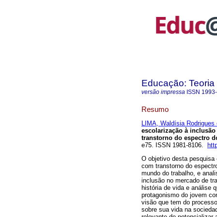
Educação: Teoria 
versão impressa
ISSN
1993
Resumo
LIMA, Waldísia Rodrigues
escolarização à inclusã
transtorno do espectro d
e75. ISSN 1981-8106.
htt
O objetivo desta pesquisa 
com transtorno do espectr
mundo do trabalho, e analis
inclusão no mercado de tra
história de vida e análise
protagonismo do jovem com
visão que tem do processo 
sobre sua vida na sociedad
relevante de potencializar