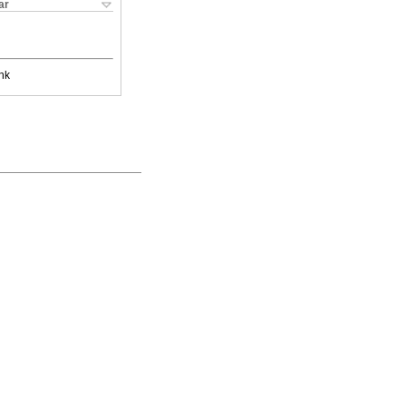
ar
nk