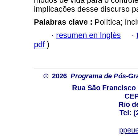
modos de vida para o control
implicações desse discurso pa
Palabras clave :
Política; Inc
·
resumen en Inglés
·
pdf
)
© 2026
Programa de Pós-Gr
Rua São Francisco 
CEP
Rio d
Tel: 
ppeue