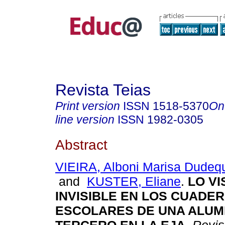
Revista Teias
Print version
ISSN
1518-5370
On
line version
ISSN
1982-0305
Abstract
VIEIRA, Alboni Marisa Dudeq
and
KUSTER, Eliane
.
LO VI
INVISIBLE EN LOS CUADE
ESCOLARES DE UNA ALUM