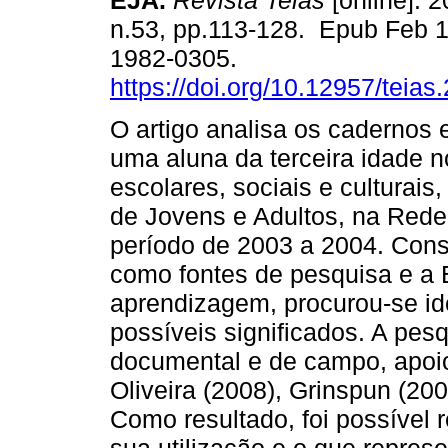
EJA.
Revista Teias
[online]. 2
n.53, pp.113-128. Epub Feb 
1982-0305.
https://doi.org/10.12957/teia
O artigo analisa os cadernos 
uma aluna da terceira idade n
escolares, sociais e culturai
de Jovens e Adultos, na Rede 
período de 2003 a 2004. Cons
como fontes de pesquisa e a
aprendizagem, procurou-se ide
possíveis significados. A pesqu
documental e de campo, apoio
Oliveira (2008), Grinspun (200
Como resultado, foi possível r