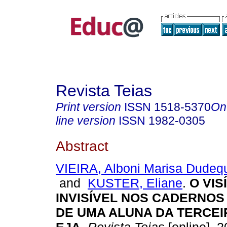
Revista Teias
Print version
ISSN
1518-5370
On
line version
ISSN
1982-0305
Abstract
VIEIRA, Alboni Marisa Dudeq
and
KUSTER, Eliane
.
O VIS
INVISÍVEL NOS CADERNO
DE UMA ALUNA DA TERCEI