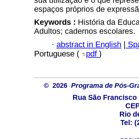
sua utilização e o que repres
espaços próprios de expressão
Keywords :
História da Educ
Adultos; cadernos escolares.
·
abstract in English
|
Spa
Portuguese (
pdf
)
© 2026
Programa de Pós-Gr
Rua São Francisco 
CEP
Rio d
Tel: 