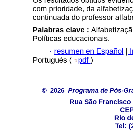
Os resultados obtidos eviden
com prioridade, da alfabetiza
continuada do professor alfab
Palabras clave :
Alfabetizaç
Políticas educacionais.
·
resumen en Español
|
I
Portugués (
pdf
)
© 2026
Programa de Pós-Gr
Rua São Francisco 
CEP
Rio d
Tel: 