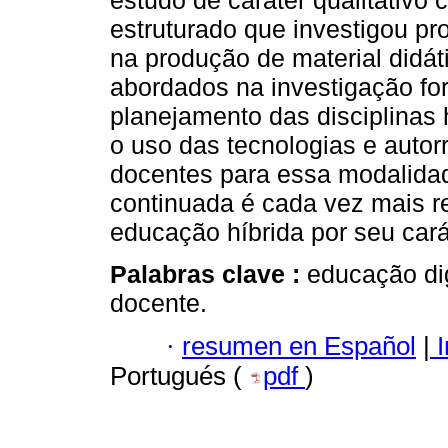
estudo de caráter qualitativo
estruturado que investigou p
na produção de material didát
abordados na investigação fo
planejamento das disciplinas 
o uso das tecnologias e auto
docentes para essa modalida
continuada é cada vez mais re
educação híbrida por seu cará
Palabras clave :
educação dig
docente.
·
resumen en Español
|
I
Portugués (
pdf
)