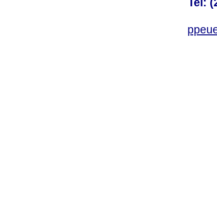
Tel: 
ppeue