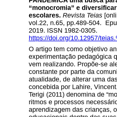
PANDÊMICA uma busca para 
“monocromia” e diversificar 
escolares.
Revista Teias
[onli
vol.22, n.65, pp.489-504. Ep
2019. ISSN 1982-0305.
https://doi.org/10.12957/teia
O artigo tem como objetivo an
experimentação pedagógica q
vem realizando. Propõe-se ale
constante por parte da comun
atualidade, de alterar uma d
concebida por Lahire, Vincent
Terigi (2011) denomina de “mo
ritmos e processos necessári
aprendizagem das crianças, ob