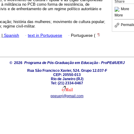
Share
 à militância no PCB como forma de resistência, de
civis e de enfrentamento de um regime político autoritário e
More
More
ucação; história das mulheres; movimento de cultura popular;
Permali
; regime civil-militar.
h
|
Spanish
·
text in Portuguese
·
Portuguese (
© 2026
Programa de Pós-Graduação em Educação - ProPEd/UERJ
Rua São Francisco Xavier, 524. Grupo 12.037-F
CEP: 20550-013
Rio de Janeiro (RJ)
Tel: (21) 2334-0467
ppeuerj@gmail.com