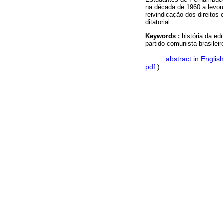
na década de 1960 a levou
reivindicação dos direitos 
ditatorial.
Keywords :
história da ed
partido comunista brasileiro
·
abstract in Englis
pdf
)