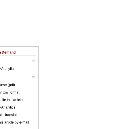
on Demand
 Analytics
uese (pdf)
 in xml format
cite this article
 Analytics
ic translation
is article by e-mail