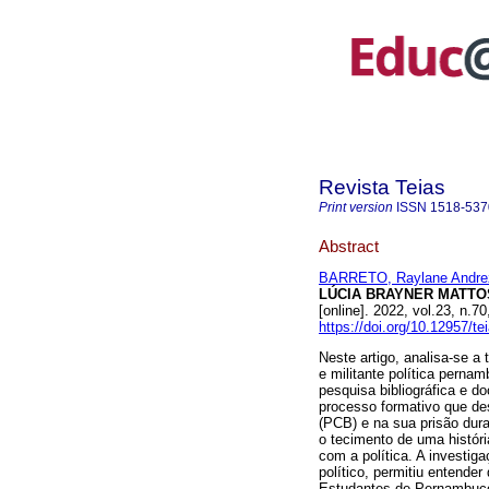
Revista Teias
Print version
ISSN
1518-537
Abstract
BARRETO, Raylane Andrez
LÚCIA BRAYNER MATTOS: e
[online]. 2022, vol.23, n
https://doi.org/10.12957/t
Neste artigo, analisa-se a t
e militante política perna
pesquisa bibliográfica e 
processo formativo que de
(PCB) e na sua prisão duran
o tecimento de uma históri
com a política. A investiga
político, permitiu entend
Estudantes de Pernambuco