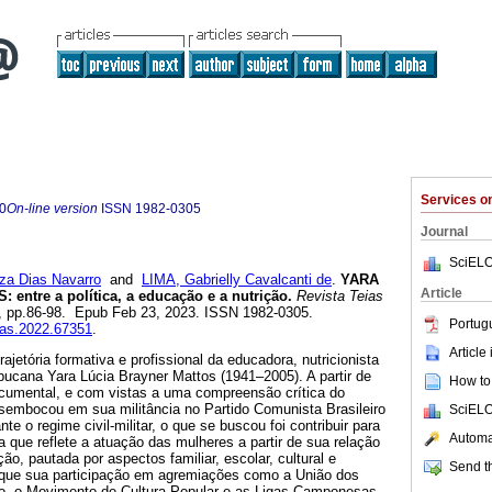
Services 
0
On-line version
ISSN
1982-0305
Journal
SciELO
a Dias Navarro
and
LIMA, Gabrielly Cavalcanti de
.
YARA
Article
ntre a política, a educação e a nutrição.
Revista Teias
.70, pp.86-98. Epub Feb 23, 2023. ISSN 1982-0305.
Portug
eias.2022.67351
.
Article
rajetória formativa e profissional da educadora, nutricionista
mbucana Yara Lúcia Brayner Mattos (1941–2005). A partir de
How to 
documental, e com vistas a uma compreensão crítica do
sembocou em sua militância no Partido Comunista Brasileiro
SciELO
te o regime civil-militar, o que se buscou foi contribuir para
Automat
a que reflete a atuação das mulheres a partir de sua relação
ção, pautada por aspectos familiar, escolar, cultural e
Send th
er que sua participação em agremiações como a União dos
, o Movimento de Cultura Popular e as Ligas Camponesas