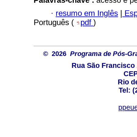
Palavras-chave :
acesso e pe
·
resumo em Inglês
|
Esp
Português (
pdf
)
© 2026
Programa de Pós-Gr
Rua São Francisco 
CEP
Rio d
Tel: 
ppeue