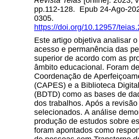
Revista Teias
[online]. 2023, v
pp.112-128. Epub 24-Ago-20
0305.
https://doi.org/10.12957/teia
Este artigo objetiva analisar 
acesso e permanência das pe
superior de acordo com as pr
âmbito educacional. Foram def
Coordenação de Aperfeiçoame
(CAPES) e a Biblioteca Digita
(BDTD) como as bases de dado
dos trabalhos. Após a revisão 
selecionados. A análise dem
produção de estudos sobre ess
foram apontados como respon