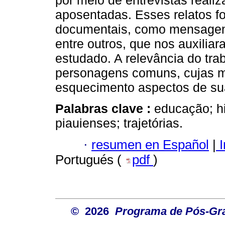
por meio de entrevistas reali
aposentadas. Esses relatos f
documentais, como mensagens
entre outros, que nos auxili
estudado. A relevância do trab
personagens comuns, cujas me
esquecimento aspectos de sua
Palabras clave :
educação; hi
piauienses; trajetórias.
·
resumen en Español
|
I
Portugués (
pdf
)
© 2026
Programa de Pós-Gr