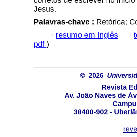
corretos de escrever no iníc
Jesus.
Palavras-chave :
Retórica; 
·
resumo em Inglês
·
pdf
)
© 2026
Universid
Revista Ed
Av. João Naves de Ávi
Campus
38400-902 - Uberlân
reve