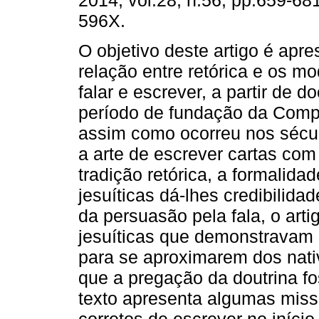
2014, vol.28, n.56, pp.659-68
596X.
O objetivo deste artigo é apre
relação entre retórica e os m
falar e escrever, a partir de 
período de fundação da Compa
assim como ocorreu nos século
a arte de escrever cartas com
tradição retórica, a formalida
jesuíticas dá-lhes credibilida
da persuasão pela fala, o art
jesuíticas que demonstravam 
para se aproximarem dos nati
que a pregação da doutrina fo
texto apresenta algumas mis