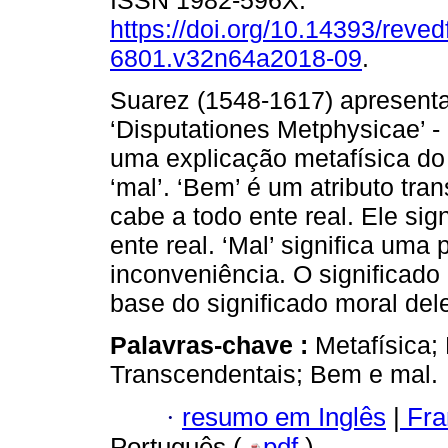
ISSN 1982-596X.
https://doi.org/10.14393/revedf
6801.v32n64a2018-09
.
Suarez (1548-1617) apresent
‘Disputationes Metphysicae’ - 
uma explicação metafísica do 
‘mal’. ‘Bem’ é um atributo tra
cabe a todo ente real. Ele sig
ente real. ‘Mal’ significa uma
inconveniência. O significado
base do significado moral del
Palavras-chave :
Metafísica; 
Transcendentais; Bem e mal.
·
resumo em Inglês
|
Fra
Português (
pdf
)