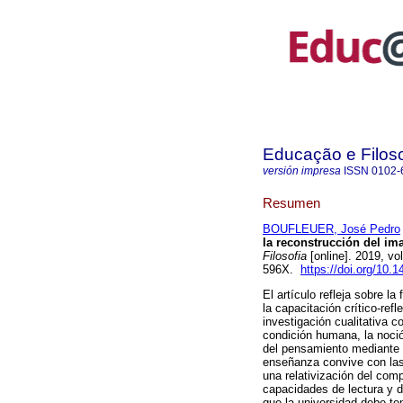
Educação e Filoso
versión impresa
ISSN
0102-
Resumen
BOUFLEUER, José Pedro
la reconstrucción del ima
Filosofia
[online]. 2019, v
596X.
https://doi.org/10.
El artículo refleja sobre 
la capacitación crítico-ref
investigación cualitativa co
condición humana, la noción
del pensamiento mediante el
enseñanza convive con las
una relativización del comp
capacidades de lectura y de 
que la universidad debe te