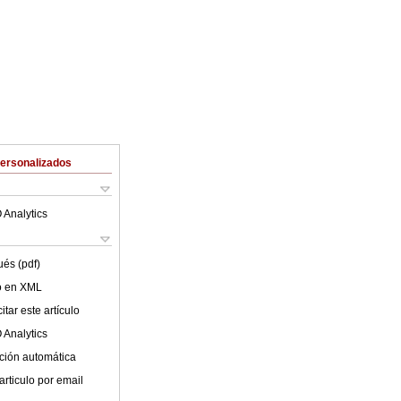
Personalizados
 Analytics
ués (pdf)
lo en XML
tar este artículo
 Analytics
ción automática
articulo por email