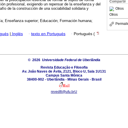
Compartir
ión profesional, exigiendo un repensar de la enseñanza y del
safío de la construcción de una sociabilidad solidaria y
Otros
Otros
a; Enseñanza superior; Educación; Formación humana;
Permali
ugués
|
Inglés
·
texto en Portugués
·
Portugués (
© 2026
Universidade Federal de Uberlândia
Revista Educação e Filosofia
Av. João Naves de Ávila, 2121, Bloco U, Sala 1U131
Campus Santa Mônica
38400-902 - Uberlândia - Minas Gerais - Brasil
revedfil@ufu.brU