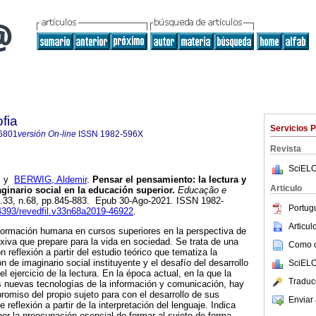
fia
Servicios 
6801
versión On-line
ISSN
1982-596X
Revista
SciELO
y
BERWIG, Aldemir
.
Pensar el pensamiento: la lectura y
Articulo
ginario social en la educación superior.
Educação e
ol.33, n.68, pp.845-883. Epub 30-Ago-2021. ISSN 1982-
Portug
14393/revedfil.v33n68a2019-46922
.
Articu
la formación humana en cursos superiores en la perspectiva de
lexiva que prepare para la vida en sociedad. Se trata de una
Como ci
n reflexión a partir del estudio teórico que tematiza la
 de imaginario social instituyente y el desafío del desarrollo
SciELO
 ejercicio de la lectura. En la época actual, en la que la
Traduc
 nuevas tecnologías de la información y comunicación, hay
romiso del propio sujeto para con el desarrollo de sus
Enviar 
reflexión a partir de la interpretación del lenguaje. Indica
ner la preocupación esencial de formar al sujeto de forma