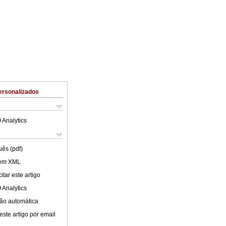
ersonalizados
 Analytics
uês (pdf)
 em XML
tar este artigo
 Analytics
ão automática
este artigo por email