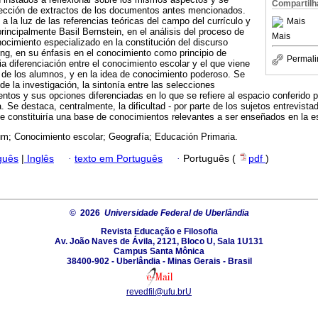
Compartilh
elección de extractos de los documentos antes mencionados.
a la luz de las referencias teóricas del campo del currículo y
Mais
rincipalmente Basil Bernstein, en el análisis del proceso de
Mais
nocimiento especializado en la constitución del discurso
ng, en su énfasis en el conocimiento como principio de
Permali
a diferenciación entre el conocimiento escolar y el que viene
a de los alumnos, y en la idea de conocimiento poderoso. Se
 de la investigación, la sintonía entre las selecciones
tos y sus opciones diferenciadas en lo que se refiere al espacio conferido p
. Se destaca, centralmente, la dificultad - por parte de los sujetos entrevistad
ue constituiría una base de conocimientos relevantes a ser enseñados en la e
um; Conocimiento escolar; Geografía; Educación Primaria.
guês
|
Inglês
·
texto em Português
·
Português (
pdf
)
© 2026
Universidade Federal de Uberlândia
Revista Educação e Filosofia
Av. João Naves de Ávila, 2121, Bloco U, Sala 1U131
Campus Santa Mônica
38400-902 - Uberlândia - Minas Gerais - Brasil
revedfil@ufu.brU