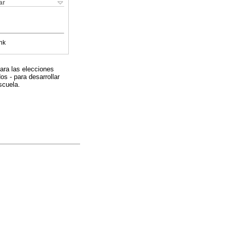
ar
nk
ara las elecciones
os - para desarrollar
scuela.