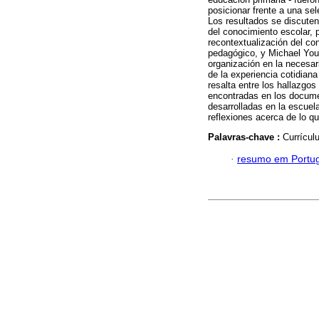
posicionar frente a una s
Los resultados se discuten 
del conocimiento escolar, p
recontextualización del co
pedagógico, y Michael You
organización en la necesari
de la experiencia cotidian
resalta entre los hallazgos
encontradas en los documen
desarrolladas en la escuela
reflexiones acerca de lo q
Palavras-chave :
Currícul
·
resumo em Portu