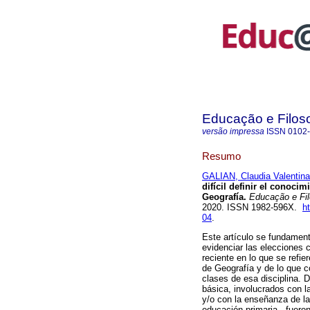
Educação e Filoso
versão impressa
ISSN
0102
Resumo
GALIAN, Claudia Valenti
difícil definir el conoci
Geografía.
Educação e Fil
2020. ISSN 1982-596X.
h
04
.
Este artículo se fundament
evidenciar las elecciones
reciente en lo que se refie
de Geografía y de lo que c
clases de esa disciplina. 
básica, involucrados con l
y/o con la enseñanza de la 
educación primaria - fuero