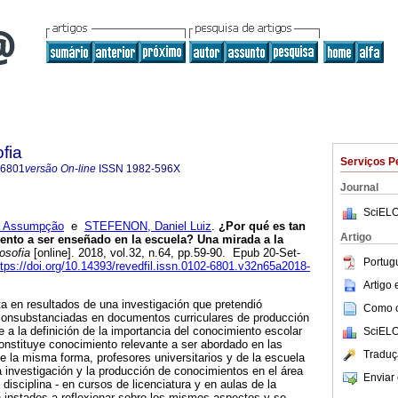
fia
Serviços P
-6801
versão On-line
ISSN
1982-596X
Journal
SciELO
na Assumpção
e
STEFENON, Daniel Luiz
.
¿Por qué es tan
Artigo
miento a ser enseñado en la escuela? Una mirada a la
osofia
[online]. 2018, vol.32, n.64, pp.59-90. Epub 20-Set-
Portug
ttps://doi.org/10.14393/revedfil.issn.0102-6801.v32n65a2018-
Artigo
a en resultados de una investigación que pretendió
Como ci
 consubstanciadas en documentos curriculares de producción
re a la definición de la importancia del conocimiento escolar
SciELO
onstituye conocimiento relevante a ser abordado en las
Traduç
De la misma forma, profesores universitarios y de la escuela
a investigación y la producción de conocimientos en el área
Enviar 
disciplina - en cursos de licenciatura y en aulas de la
n instados a reflexionar sobre los mismos aspectos y se