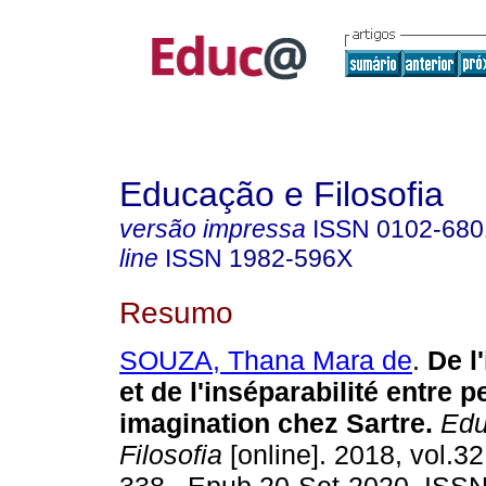
Educação e Filosofia
versão impressa
ISSN
0102-680
line
ISSN
1982-596X
Resumo
SOUZA, Thana Mara de
.
De l'
et de l'inséparabilité entre p
imagination chez Sartre.
Edu
Filosofia
[online]. 2018, vol.32