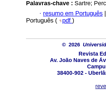
Palavras-chave :
Sartre; Per
·
resumo em Português
|
Português (
pdf
)
© 2026
Universid
Revista Ed
Av. João Naves de Ávi
Campus
38400-902 - Uberlân
reve