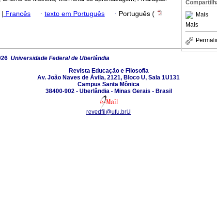
Compartilh
|
Francês
·
texto em Português
·
Português (
Mais
Mais
Permali
026
Universidade Federal de Uberlândia
Revista Educação e Filosofia
Av. João Naves de Ávila, 2121, Bloco U, Sala 1U131
Campus Santa Mônica
38400-902 - Uberlândia - Minas Gerais - Brasil
revedfil@ufu.brU