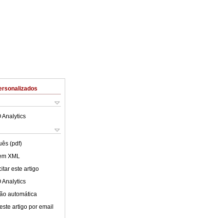
ersonalizados
 Analytics
uês (pdf)
 em XML
tar este artigo
 Analytics
ão automática
este artigo por email