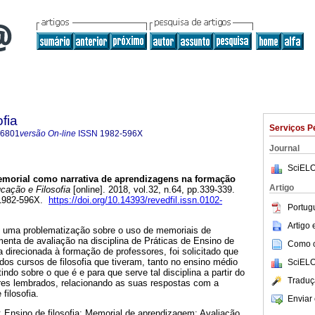
fia
Serviços P
-6801
versão On-line
ISSN
1982-596X
Journal
SciELO
morial como narrativa de aprendizagens na formação
Artigo
ação e Filosofia
[online]. 2018, vol.32, n.64, pp.339-339.
 1982-596X.
https://doi.org/10.14393/revedfil.issn.0102-
Portug
Artigo
 uma problematização sobre o uso de memoriais de
enta de avaliação na disciplina de Práticas de Ensino de
Como ci
a direcionada à formação de professores, foi solicitado que
os cursos de filosofia que tiveram, tanto no ensino médio
SciELO
indo sobre o que é e para que serve tal disciplina a partir do
Traduç
ores lembrados, relacionando as suas respostas com a
 filosofia.
Enviar 
a; Ensino de filosofia; Memorial de aprendizagem; Avaliação.