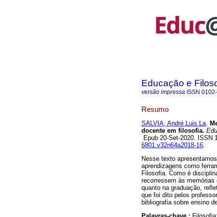
Educação e Filoso
versão impressa
ISSN
0102
Resumo
SALVIA, André Luis La
.
Me
docente em filosofia.
Educ
Epub 20-Set-2020. ISSN
6801.v32n64a2018-16
.
Nesse texto apresentamos
aprendizagens como ferram
Filosofia. Como é disciplin
recorressem às memórias d
quanto na graduação, reflet
que foi dito pelos profess
bibliografia sobre ensino de
Palavras-chave :
Filosofi