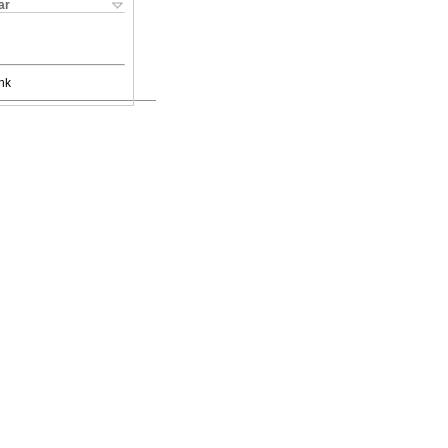
ar
nk