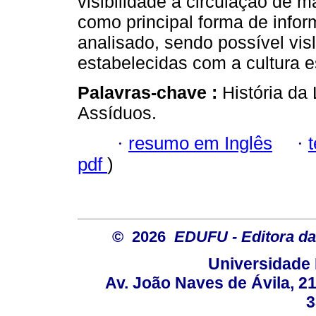
visibilidade à circulação de 
como principal forma de info
analisado, sendo possível vis
estabelecidas com a cultura es
Palavras-chave :
História da 
Assíduos.
·
resumo em Inglês
·
pdf
)
© 2026
EDUFU - Editora da
Universidade 
Av. João Naves de Ávila, 2
3