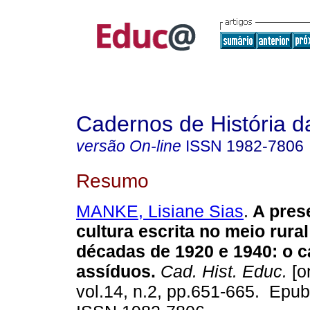
Cadernos de História 
versão On-line
ISSN
1982-7806
Resumo
MANKE, Lisiane Sias
.
A pres
cultura escrita no meio rural
décadas de 1920 e 1940: o c
assíduos.
Cad. Hist. Educ.
[o
vol.14, n.2, pp.651-665. Epu