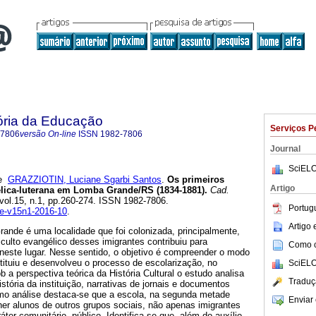
ória da Educação
Serviços P
-7806
versão On-line
ISSN
1982-7806
Journal
SciELO
e
GRAZZIOTIN, Luciane Sgarbi Santos
.
Os primeiros
Artigo
lica-luterana em Lomba Grande/RS (1834-1881).
Cad.
 vol.15, n.1, pp.260-274. ISSN 1982-7806.
Portug
he-v15n1-2016-10
.
Artigo
nde é uma localidade que foi colonizada, principalmente,
culto evangélico desses imigrantes contribuiu para
Como ci
 neste lugar. Nesse sentido, o objetivo é compreender o modo
ituiu e desenvolveu o processo de escolarização, no
SciELO
 a perspectiva teórica da História Cultural o estudo analisa
Traduç
stória da instituição, narrativas de jornais e documentos
mo análise destaca-se que a escola, na segunda metade
Enviar 
er alunos de outros grupos sociais, não apenas imigrantes
er comunitário, público. Identifica-se que, além do auxílio