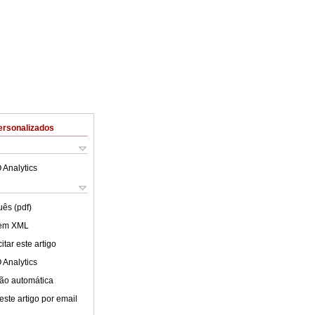
ersonalizados
 Analytics
uês (pdf)
 em XML
tar este artigo
 Analytics
ão automática
este artigo por email