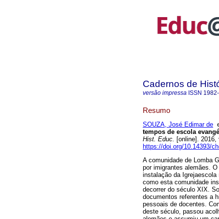
Cadernos de Hist
versão impressa
ISSN
1982
Resumo
SOUZA, José Edimar de
tempos de escola evangé
Hist. Educ.
[online]. 2016,
https://doi.org/10.14393/c
A comunidade de Lomba Gra
por imigrantes alemães. O 
instalação da Igrejaescola
como esta comunidade inst
decorrer do século XIX. Sob
documentos referentes a hi
pessoais de docentes. Co
deste século, passou acolh
alemães e assumiu um carát