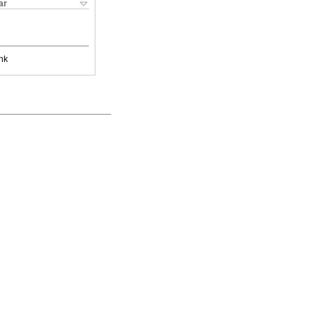
ar
nk