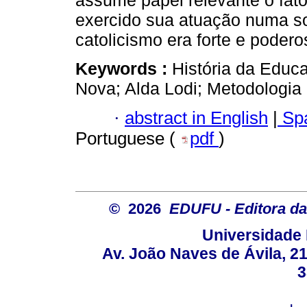
assume papel relevante o fato 
exercido sua atuação numa s
catolicismo era forte e podero
Keywords :
História da Educ
Nova; Alda Lodi; Metodologia 
·
abstract in English
|
Spa
Portuguese (
pdf
)
© 2026
EDUFU - Editora da
Universidade 
Av. João Naves de Ávila, 2
3