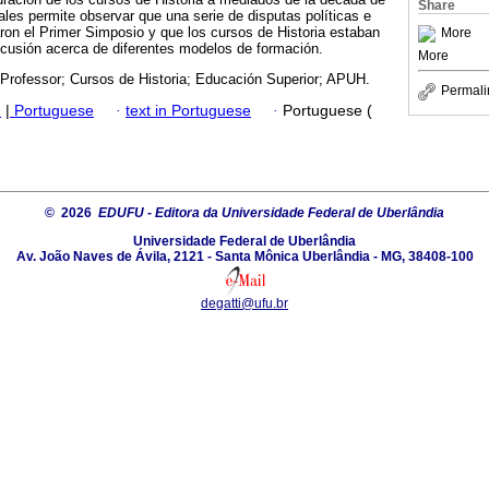
Share
ales permite observar que una serie de disputas políticas e
zaron el Primer Simposio y que los cursos de Historia estaban
More
scusión acerca de diferentes modelos de formación.
More
Professor; Cursos de Historia; Educación Superior; APUH.
Permali
h
|
Portuguese
·
text in Portuguese
·
Portuguese (
© 2026
EDUFU - Editora da Universidade Federal de Uberlândia
Universidade Federal de Uberlândia
Av. João Naves de Ávila, 2121 - Santa Mônica Uberlândia - MG, 38408-100
degatti@ufu.br