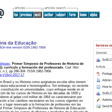
ória da Educação
Services 
6
On-line version
ISSN
1982-7806
Journal
SciELO
rigues
.
Primer Simposio de Profesores de Historia de
Article
): currículo y formación del profesorado.
Cad. Hist.
16, n.1, pp.286-304. ISSN 1982-7806.
Portug
che-V16n1-2017-17
.
Article
n Brasil y su Historia como asignatura escolar ellos tienem
eratura educacional e historiográfica. Sin embargo, es reciente
How to 
 constituición en universidades, cuyo enfoque reside en el
ación de los cursos de Historia en las décadas de 1930 y
SciELO
eron al golpe civil-militar de 1964 se caracterizaron por
Automat
ación a los cambios necesários en los cursos vigentes en
 o lugar reservado a la formación de profesores em las
Send th
el Primer Simposio de Profesores de Historia de Educación
guración de los cursos de Historia a mediados de la década de