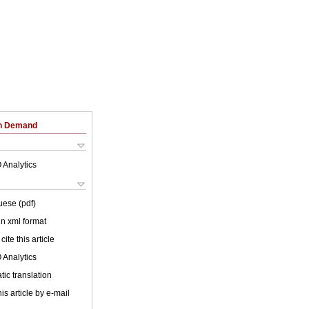
on Demand
 Analytics
uese (pdf)
 in xml format
cite this article
 Analytics
ic translation
is article by e-mail