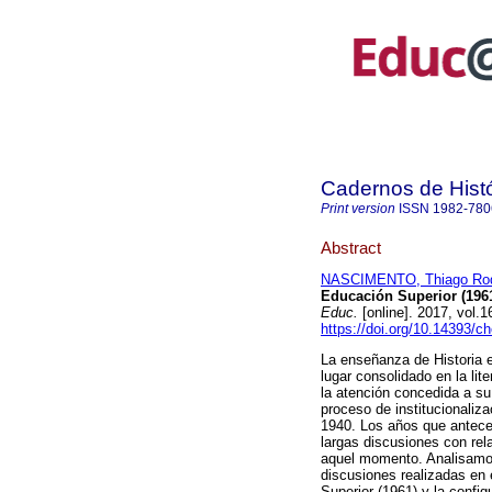
Cadernos de Hist
Print version
ISSN
1982-780
Abstract
NASCIMENTO, Thiago Rod
Educación Superior (1961
Educ.
[online]. 2017, vol.
https://doi.org/10.14393/
La enseñanza de Historia e
lugar consolidado en la lit
la atención concedida a su
proceso de institucionaliz
1940. Los años que antecedi
largas discusiones con rel
aquel momento. Analisamos
discusiones realizadas en 
Superior (1961) y la confi