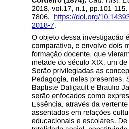
Cordeiro (1874).
Cad. Hist. E
2018, vol.17, n.1, pp.101-115
7806.
https://doi.org/10.143
2018-7
.
O objeto dessa investigação é
comparativo, e envolve dois 
formação docente, que vieram
metade do século XIX, um de o
Serão privilegiadas as conce
Pedagogia, neles presentes. 
Baptiste Daligault e Braulio 
serão enfocados como expres
Essência, através da vertent
assentados em relações cultura
educacionais e escolares. De