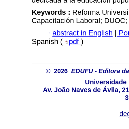
dedicada a la educación popu
Keywords :
Reforma Universi
Capacitación Laboral; DUOC; 
·
abstract in English
|
Por
Spanish (
pdf
)
© 2026
EDUFU - Editora da
Universidade 
Av. João Naves de Ávila, 2
3
deg