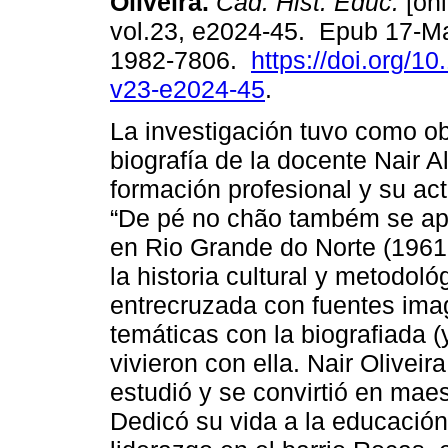
Oliveira.
Cad. Hist. Educ.
[onl
vol.23, e2024-45. Epub 17-M
1982-7806.
https://doi.org/1
v23-e2024-45
.
La investigación tuvo como obj
biografía de la docente Nair A
formación profesional y su a
“De pé no chão também se apre
en Rio Grande do Norte (196
la historia cultural y metodoló
entrecruzada con fuentes imagi
temáticas con la biografiada (
vivieron con ella. Nair Oliveir
estudió y se convirtió en maes
Dedicó su vida a la educación