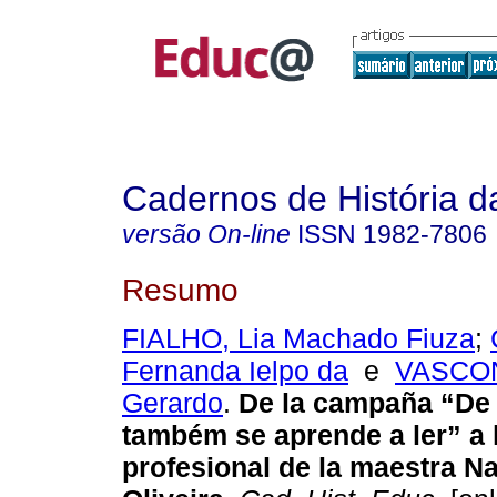
Cadernos de História 
versão On-line
ISSN
1982-7806
Resumo
FIALHO, Lia Machado Fiuza
;
Fernanda Ielpo da
e
VASCON
Gerardo
.
De la campaña “De 
também se aprende a ler” a l
profesional de la maestra N