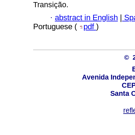
Transição.
·
abstract in English
|
Spa
Portuguese (
pdf
)
© 
Avenida Indepen
CEP
Santa C
ref