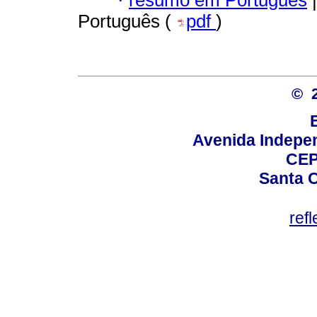
·
Português (
pdf
)
© 
Avenida Indepen
CEP
Santa C
ref