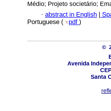
Médio; Projeto societário; E
·
abstract in English
|
Spa
Portuguese (
pdf
)
© 
Avenida Indepen
CEP
Santa C
ref