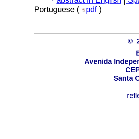
·
Portuguese (
pdf
)
© 
Avenida Indepen
CEP
Santa C
ref