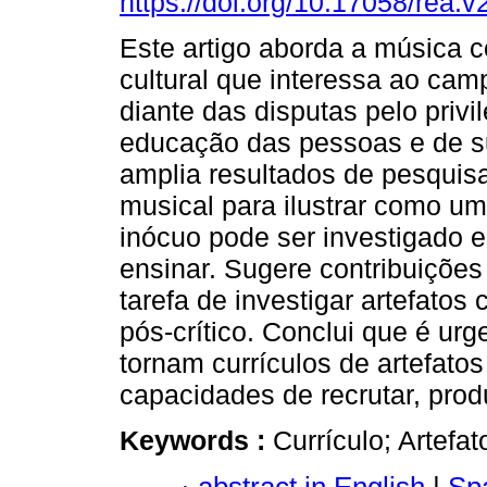
https://doi.org/10.17058/rea.
Este artigo aborda a música c
cultural que interessa ao ca
diante das disputas pelo privi
educação das pessoas e de su
amplia resultados de pesquisa
musical para ilustrar como um
inócuo pode ser investigado 
ensinar. Sugere contribuiçõe
tarefa de investigar artefatos 
pós-crítico. Conclui que é urg
tornam currículos de artefatos
capacidades de recrutar, produ
Keywords :
Currículo; Artefat
abstract in English
|
Spa