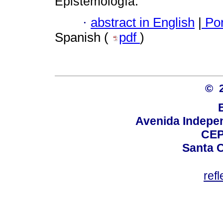
Epistemología.
·
abstract in English
|
Por
Spanish (
pdf
)
© 
Avenida Indepen
CEP
Santa C
ref