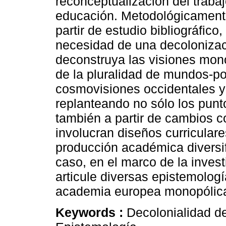
reconceptualización del trabaj
educación. Metodológicamente 
partir de estudio bibliográfic
necesidad de una decolonizac
deconstruya las visiones mon
de la pluralidad de mundos-po
cosmovisiones occidentales y
replanteando no sólo los punt
también a partir de cambios co
involucran diseños curriculares
producción académica diversif
caso, en el marco de la inves
articule diversas epistemologí
academia europea monopólic
Keywords :
Decolonialidad de