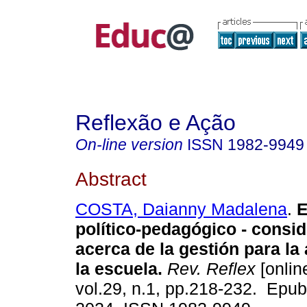
Reflexão e Ação
On-line version
ISSN
1982-9949
Abstract
COSTA, Daianny Madalena
.
E
político-pedagógico - consi
acerca de la gestión para l
la escuela.
Rev. Reflex
[onlin
vol.29, n.1, pp.218-232. Epub