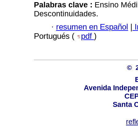
Palabras clave :
Ensino Médio
Descontinuidades.
·
resumen en Español
|
I
Portugués (
pdf
)
© 
Avenida Indepen
CEP
Santa C
ref