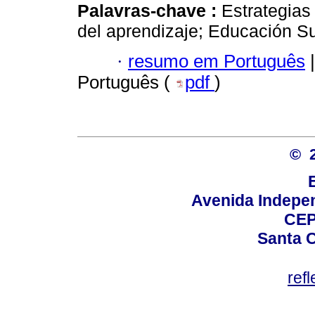
Palavras-chave :
Estrategias
del aprendizaje; Educación Su
·
resumo em Português
|
Português (
pdf
)
© 
Avenida Indepen
CEP
Santa C
ref