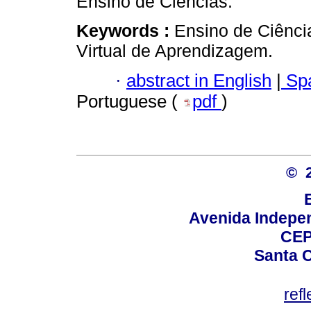
Ensino de Ciências.
Keywords :
Ensino de Ciência
Virtual de Aprendizagem.
·
abstract in English
|
Spa
Portuguese (
pdf
)
© 
Avenida Indepen
CEP
Santa C
ref